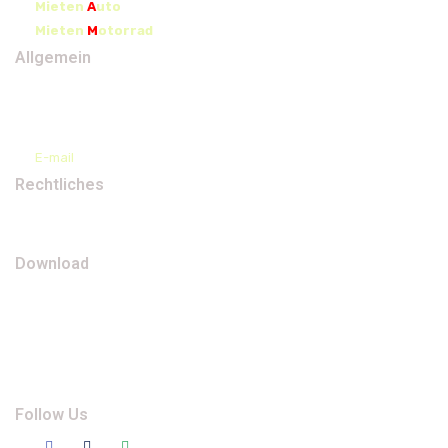
Mieten
A
uto
Mieten
M
otorrad
Allgemein
Adresse
Kontakt
Wir über Uns
E-mail
Rechtliches
Datenschutz
Impressum
Download
Reiseanmeldung
Reisevorbereitung
AGB*s
Datenschutzerklärung
Vereinbarung Selberfahren
Follow Us