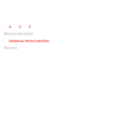
Hintergründe
Vorbereitung
Packliste DE
Packliste EN
A
uto -
V
isa -
Z
oll
Motorradreifen
Heidenau Motorradreifen
Reisen
Jeepreisen
Pferd oder Kamel
Auf zwei Rädern
Kurzreisen
Themen-/ Festivalreisen
Bei Nomaden
Selbstorganisiert
Winterreisen
Eisenbahn
Budget Touren