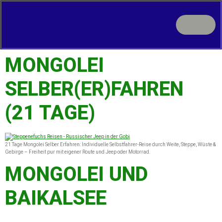
MONGOLEI
SELBER(ER)FAHREN
(21 TAGE)
21 Tage Mongolei Selber Erfahren: Individuelle Selbstfahrer-Reise durch Weite, Steppe, Wüste &
Gebirge – Freiheit pur mit eigener Route und Jeep oder Motorrad.
MONGOLEI UND
BAIKALSEE