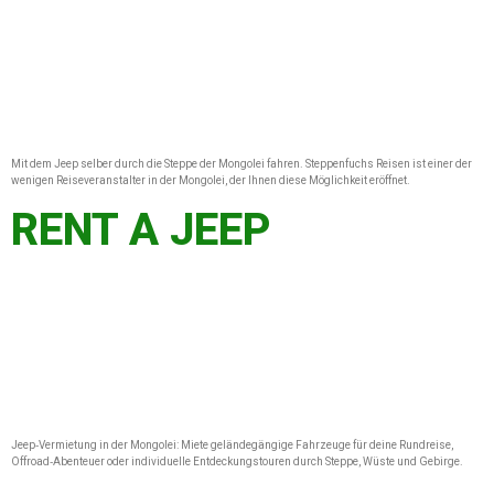
Mit dem Jeep selber durch die Steppe der Mongolei fahren. Steppenfuchs Reisen ist einer der
wenigen Reiseveranstalter in der Mongolei, der Ihnen diese Möglichkeit eröffnet.
RENT A JEEP
Jeep‑Vermietung in der Mongolei: Miete geländegängige Fahrzeuge für deine Rundreise,
Offroad‑Abenteuer oder individuelle Entdeckungstouren durch Steppe, Wüste und Gebirge.