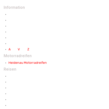
Information
Reiseinformation
Partnerseite
Hintergründe
Vorbereitung
Packliste DE
Packliste EN
A
uto -
V
isa -
Z
oll
Motorradreifen
Heidenau Motorradreifen
Reisen
Jeepreisen
Pferd oder Kamel
Auf zwei Rädern
Kurzreisen
Themen-/ Festivalreisen
Bei Nomaden