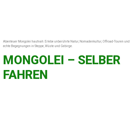
Abenteuer Mongolei hautnah: Erlebe unberührte Natur, Nomadenkultur, Offroad-Touren und
echte Begegnungen in Steppe, Wüste und Gebirge.
MONGOLEI – SELBER
FAHREN