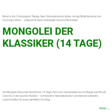
Reise in die Ostmongolei: Steppe, Seen, Nomadenkultur & das riesige Reiterdenkmal von
Dschingis Khan – unberührte Natur & bewegte Geschichte erleben.
MONGOLEI DER
KLASSIKER (14 TAGE)
Die Mongolei Klassiker Rundreise (14 Tage) führt von Ulaanbaatar durch Steppe und Wüste
Gobi bis in den grünen Norden – mit Klöstern, Nomadenkultur und beeindruckenden
Landschaften für einen perfekten Einstieg.
Weiter
→