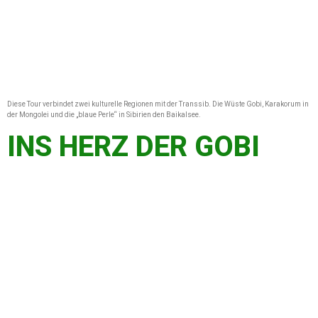
Diese Tour verbindet zwei kulturelle Regionen mit der Transsib. Die Wüste Gobi, Karakorum in
der Mongolei und die „blaue Perle“ in Sibirien den Baikalsee.
INS HERZ DER GOBI