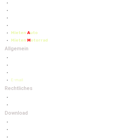
Selbstorganisiert
Winterreisen
Eisenbahn
Budget Touren
Mieten
A
uto
Mieten
M
otorrad
Allgemein
Adresse
Kontakt
Wir über Uns
E-mail
Rechtliches
Datenschutz
Impressum
Download
Reiseanmeldung
Reisevorbereitung
AGB*s