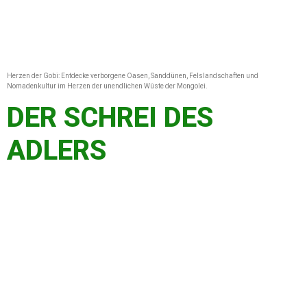
Herzen der Gobi: Entdecke verborgene Oasen, Sanddünen, Felslandschaften und
Nomadenkultur im Herzen der unendlichen Wüste der Mongolei.
DER SCHREI DES
ADLERS